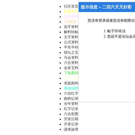
社区首页
提示信息 »
二四六天天好彩
交流大厅
玄机资料
您没有登录或者您没有权限访
118图库
高手资料
帖子ID非法
解料转帖
您还不是论坛会员
文字资料
公式资料
平肖平码
镇坛之宝
马会资料
六合资料
金多宝料
了知系列
新版跑狗
老版跑狗
香港挂牌
六信红字
跑狗记录
全年资料
红字记录
六合彩图
开奖日期
开奖记录
讀者論壇