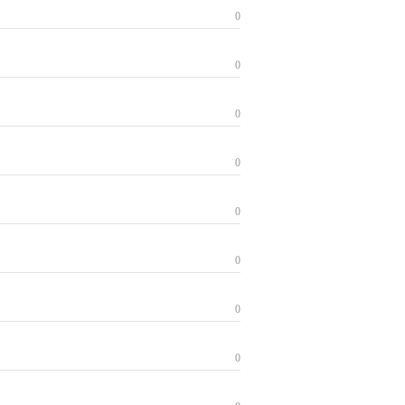
0
0
0
0
0
0
0
0