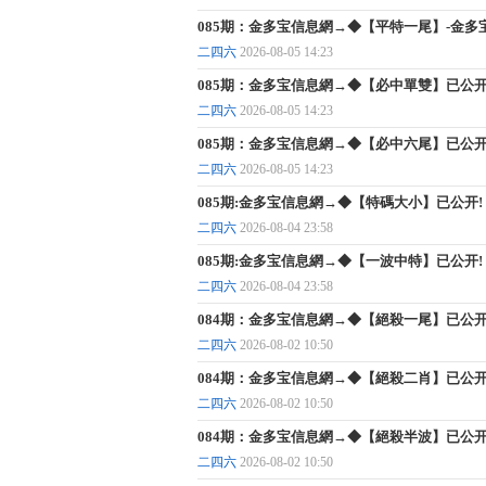
085期：金多宝信息網→◆【平特一尾】-金多
二四六
2026-08-05 14:23
085期：金多宝信息網→◆【必中單雙】已公开
二四六
2026-08-05 14:23
085期：金多宝信息網→◆【必中六尾】已公开
二四六
2026-08-05 14:23
085期:金多宝信息網→◆【特碼大小】已公开!
二四六
2026-08-04 23:58
085期:金多宝信息網→◆【一波中特】已公开!
二四六
2026-08-04 23:58
084期：金多宝信息網→◆【絕殺一尾】已公开
二四六
2026-08-02 10:50
084期：金多宝信息網→◆【絕殺二肖】已公开
二四六
2026-08-02 10:50
084期：金多宝信息網→◆【絕殺半波】已公开
二四六
2026-08-02 10:50