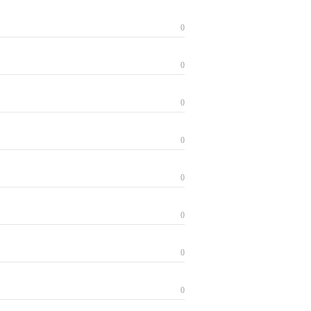
0
0
0
0
0
0
0
0