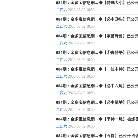
084期：金多宝信息網→◆【特碼大小】已公开
二四六
2026-08-02 10:50
084期：金多宝信息網→◆【必中③头】已公开
二四六
2026-08-02 10:50
084期：金多宝信息網→◆【家畜野兽】已公开
二四六
2026-08-02 10:50
084期：金多宝信息網→◆【①肖特平】已公开
二四六
2026-08-02 10:50
084期：金多宝信息網→◆【一波中特】已公开
二四六
2026-08-02 10:50
084期：金多宝信息網→◆【必中六尾】已公开
二四六
2026-08-02 10:50
084期：金多宝信息網→◆【必中單雙】已公开
二四六
2026-08-02 10:50
084期：金多宝信息網→◆【平特一尾】-金多
二四六
2026-08-02 10:50
084期：金多宝信息網→◆【五肖】已公开-金