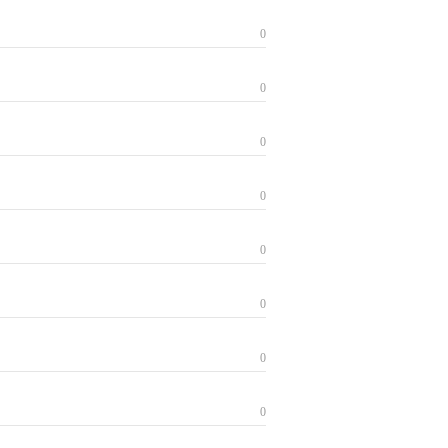
0
0
0
0
0
0
0
0