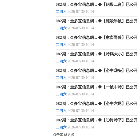
082期：金多宝信息網→◆【絕殺二肖】已公开
二四六
2026-07-30 10:14
082期：金多宝信息網→◆【絕殺半波】已公开
二四六
2026-07-30 10:14
082期：金多宝信息網→◆【家畜野兽】已公开
二四六
2026-07-30 10:14
082期：金多宝信息網→◆【特碼大小】已公开
二四六
2026-07-30 10:14
082期：金多宝信息網→◆【必中③头】已公开
二四六
2026-07-30 10:14
082期：金多宝信息網→◆【一波中特】已公开
二四六
2026-07-30 10:14
082期：金多宝信息網→◆【必中六尾】已公开
二四六
2026-07-30 10:14
082期：金多宝信息網→◆【①肖特平】已公开
二四六
2026-07-30 10:14
点击加载更多