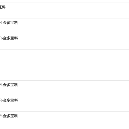
宝料
!-金多宝料
!-金多宝料
!-金多宝料
!-金多宝料
!-金多宝料