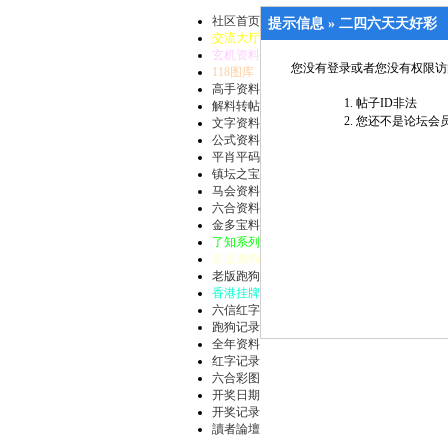
社区首页
提示信息 »
二四六天天好彩
交流大厅
玄机资料
您没有登录或者您没有权限访
118图库
高手资料
帖子ID非法
解料转帖
您还不是论坛会员
文字资料
公式资料
平肖平码
镇坛之宝
马会资料
六合资料
金多宝料
了知系列
新版跑狗
老版跑狗
香港挂牌
六信红字
跑狗记录
全年资料
红字记录
六合彩图
开奖日期
开奖记录
讀者論壇