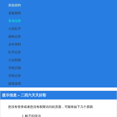
新版跑狗
老版跑狗
香港挂牌
六信红字
跑狗记录
全年资料
红字记录
六合彩图
开奖日期
开奖记录
讀者論壇
提示信息 »
二四六天天好彩
您没有登录或者您没有权限访问此页面，可能有如下几个原因:
帖子ID非法