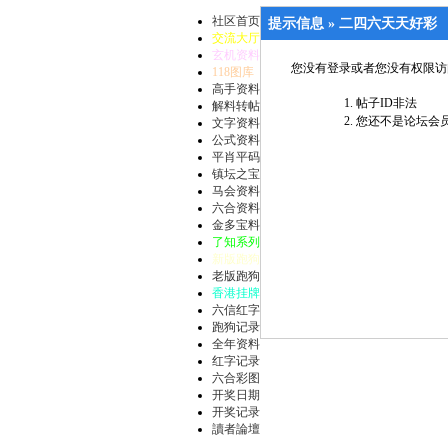
社区首页
提示信息 »
二四六天天好彩
交流大厅
玄机资料
您没有登录或者您没有权限访
118图库
高手资料
帖子ID非法
解料转帖
您还不是论坛会员
文字资料
公式资料
平肖平码
镇坛之宝
马会资料
六合资料
金多宝料
了知系列
新版跑狗
老版跑狗
香港挂牌
六信红字
跑狗记录
全年资料
红字记录
六合彩图
开奖日期
开奖记录
讀者論壇