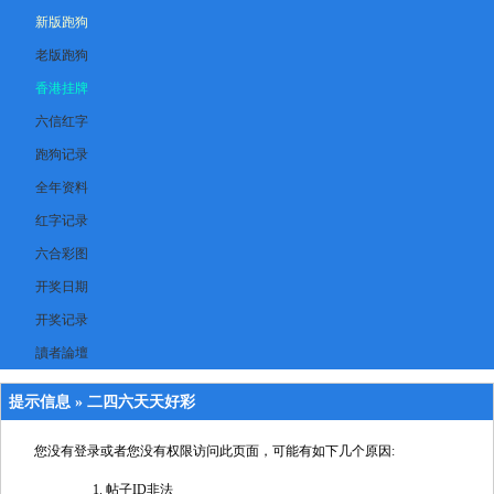
新版跑狗
老版跑狗
香港挂牌
六信红字
跑狗记录
全年资料
红字记录
六合彩图
开奖日期
开奖记录
讀者論壇
提示信息 »
二四六天天好彩
您没有登录或者您没有权限访问此页面，可能有如下几个原因:
帖子ID非法