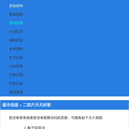
新版跑狗
老版跑狗
香港挂牌
六信红字
跑狗记录
全年资料
红字记录
六合彩图
开奖日期
开奖记录
讀者論壇
提示信息 »
二四六天天好彩
您没有登录或者您没有权限访问此页面，可能有如下几个原因:
帖子ID非法