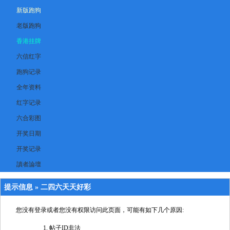
新版跑狗
老版跑狗
香港挂牌
六信红字
跑狗记录
全年资料
红字记录
六合彩图
开奖日期
开奖记录
讀者論壇
提示信息 »
二四六天天好彩
您没有登录或者您没有权限访问此页面，可能有如下几个原因:
帖子ID非法