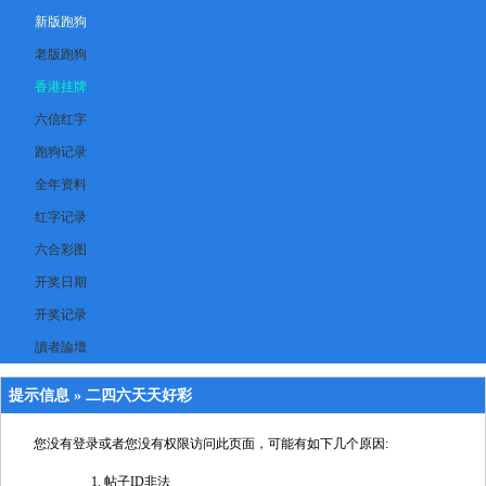
新版跑狗
老版跑狗
香港挂牌
六信红字
跑狗记录
全年资料
红字记录
六合彩图
开奖日期
开奖记录
讀者論壇
提示信息 »
二四六天天好彩
您没有登录或者您没有权限访问此页面，可能有如下几个原因:
帖子ID非法