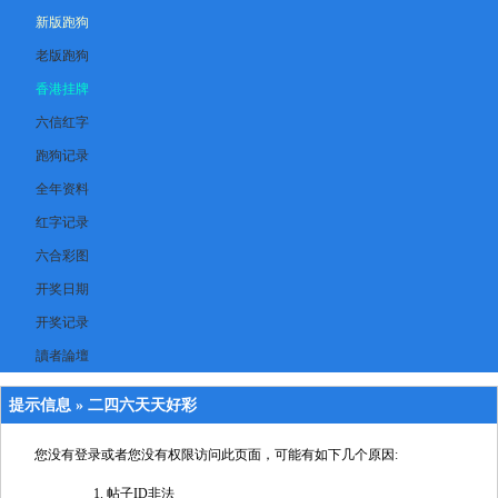
新版跑狗
老版跑狗
香港挂牌
六信红字
跑狗记录
全年资料
红字记录
六合彩图
开奖日期
开奖记录
讀者論壇
提示信息 »
二四六天天好彩
您没有登录或者您没有权限访问此页面，可能有如下几个原因:
帖子ID非法