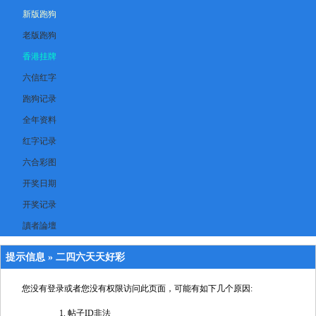
新版跑狗
老版跑狗
香港挂牌
六信红字
跑狗记录
全年资料
红字记录
六合彩图
开奖日期
开奖记录
讀者論壇
提示信息 »
二四六天天好彩
您没有登录或者您没有权限访问此页面，可能有如下几个原因:
帖子ID非法