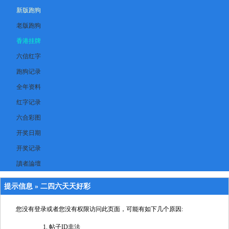
新版跑狗
老版跑狗
香港挂牌
六信红字
跑狗记录
全年资料
红字记录
六合彩图
开奖日期
开奖记录
讀者論壇
提示信息 »
二四六天天好彩
您没有登录或者您没有权限访问此页面，可能有如下几个原因:
帖子ID非法