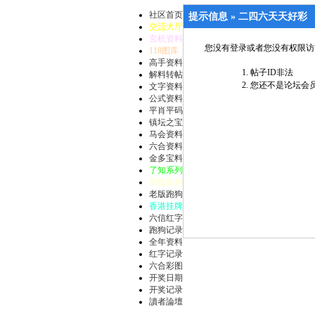
社区首页
提示信息 »
二四六天天好彩
交流大厅
玄机资料
您没有登录或者您没有权限访
118图库
高手资料
帖子ID非法
解料转帖
您还不是论坛会员
文字资料
公式资料
平肖平码
镇坛之宝
马会资料
六合资料
金多宝料
了知系列
新版跑狗
老版跑狗
香港挂牌
六信红字
跑狗记录
全年资料
红字记录
六合彩图
开奖日期
开奖记录
讀者論壇