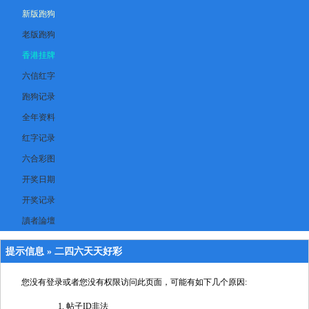
新版跑狗
老版跑狗
香港挂牌
六信红字
跑狗记录
全年资料
红字记录
六合彩图
开奖日期
开奖记录
讀者論壇
提示信息 »
二四六天天好彩
您没有登录或者您没有权限访问此页面，可能有如下几个原因:
帖子ID非法