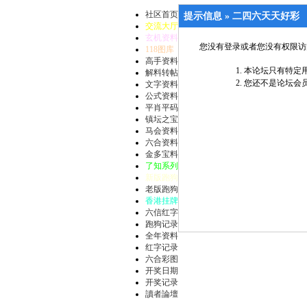
社区首页
提示信息 »
二四六天天好彩
交流大厅
玄机资料
您没有登录或者您没有权限访
118图库
高手资料
本论坛只有特定用
解料转帖
您还不是论坛会员
文字资料
公式资料
平肖平码
镇坛之宝
马会资料
六合资料
金多宝料
了知系列
新版跑狗
老版跑狗
香港挂牌
六信红字
跑狗记录
全年资料
红字记录
六合彩图
开奖日期
开奖记录
讀者論壇