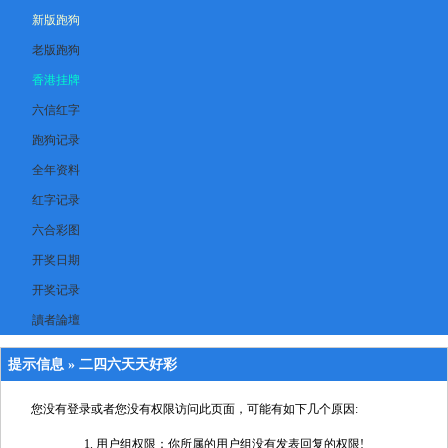
新版跑狗
老版跑狗
香港挂牌
六信红字
跑狗记录
全年资料
红字记录
六合彩图
开奖日期
开奖记录
讀者論壇
提示信息 »
二四六天天好彩
您没有登录或者您没有权限访问此页面，可能有如下几个原因:
用户组权限：你所属的用户组没有发表回复的权限!