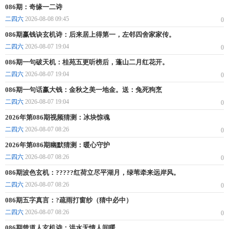
086期：奇缘一二诗
二四六
2026-08-08 09:45
0
086期赢钱诀玄机诗：后来居上得第一，左邻四舍家家传。
二四六
2026-08-07 19:04
0
086期一句破天机：桂苑五更听榜后，蓬山二月红花开。
二四六
2026-08-07 19:04
0
086期一句话赢大钱：金秋之美一地金。送：兔死狗烹
二四六
2026-08-07 19:04
0
2026年第086期视频猜测：冰块惊魂
二四六
2026-08-07 08:26
0
2026年第086期幽默猜测：暖心守护
二四六
2026-08-07 08:26
0
086期波色玄机：?????红荷立尽平湖月，绿苇牵来远岸风。
二四六
2026-08-07 08:26
0
086期五字真言：?疏雨打窗纱（猜中必中）
二四六
2026-08-07 08:26
0
086期曾道人玄机诗：洪水无情人间暖。