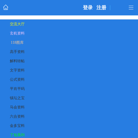
登录
注册
交流大厅
玄机资料
118图库
高手资料
解料转帖
文字资料
公式资料
平肖平码
镇坛之宝
马会资料
六合资料
金多宝料
了知系列