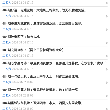
二四六
2026-08-04 17:15
0
084期好运一点通玄机：大地风云蛇鼠乱，战无不胜猴复活。
二四六
2026-08-04 17:15
0
084期香港九龙玄机：夏浦游凫波泛绿，蓝云垂野日光寒。
二四六
2026-08-04 17:15
0
084期神奇四字：秋收大地
二四六
2026-08-04 17:15
0
085期玄机来料：【网上三份特码资料大全】
二四六
2026-08-04 17:15
0
084期心水生肖诗：绿崖泉涌灵猴戏，金雾漫川送暮秋。心水玄机：虎镇千
般险，兔迎万事宁
二四六
2026-08-04 17:15
0
084期一句破天机：山压天中半天上，洞穿江底处江南。
二四六
2026-08-02 18:09
0
084期一句话赢大钱：春风野火烧绿树。送：蛇鼠一窝
二四六
2026-08-02 18:09
0
084期赢钱诀玄机诗：五湖四海一家人，四面八方同欢聚。
二四六
2026-08-02 18:09
0