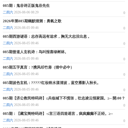
085期：鬼谷诗正版鬼谷先生
二四六
2026-08-06 08:29
0
2026年第085期幽默猜测：勇氣之歌
二四六
2026-08-05 09:46
0
085期西游谜语：志存高远有追求，胸无大志没出息 。
二四六
2026-08-05 09:46
0
085期曾道人玄机诗：鸟叫报喜绿树林。
二四六
2026-08-05 09:46
0
085期五字真言：?携风叩竹扉（猜中必中）
二四六
2026-08-05 09:46
0
085期波色玄机：?????红妆映水漾清波，蓝空雁影入秋长。
二四六
2026-08-05 09:46
0
085期【济公救民特码诗】≤兵临城下不慌张，壮志凌云报家国。≥-- 開:00？
二四六
2026-08-05 09:46
0
085期：【藏宝阁特码诗】-≤言三语四造谣言，疯疯癫癫不正经。≥--
開:00？
二四六
2026-08-05 09:46
0