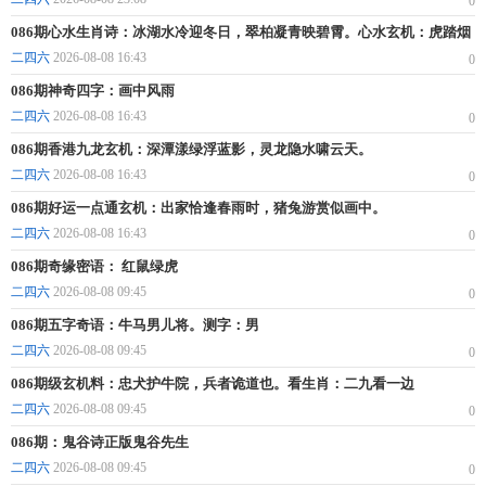
0
086期心水生肖诗：冰湖水冷迎冬日，翠柏凝青映碧霄。心水玄机：虎踏烟
霞起，猿啼石径长
二四六
2026-08-08 16:43
0
086期神奇四字：画中风雨
二四六
2026-08-08 16:43
0
086期香港九龙玄机：深潭漾绿浮蓝影，灵龙隐水啸云天。
二四六
2026-08-08 16:43
0
086期好运一点通玄机：出家恰逢春雨时，猪兔游赏似画中。
二四六
2026-08-08 16:43
0
086期奇缘密语： 红鼠绿虎
二四六
2026-08-08 09:45
0
086期五字奇语：牛马男儿将。测字：男
二四六
2026-08-08 09:45
0
086期级玄机料：忠犬护牛院，兵者诡道也。看生肖：二九看一边
二四六
2026-08-08 09:45
0
086期：鬼谷诗正版鬼谷先生
二四六
2026-08-08 09:45
0