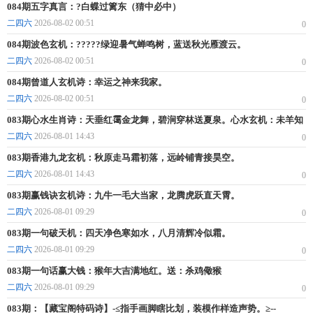
084期五字真言：?白蝶过篱东（猜中必中）
二四六
2026-08-02 00:51
0
084期波色玄机：?????绿迎暑气蝉鸣树，蓝送秋光雁渡云。
二四六
2026-08-02 00:51
0
084期曾道人玄机诗：幸运之神来我家。
二四六
2026-08-02 00:51
0
083期心水生肖诗：天垂红霭金龙舞，碧涧穿林送夏泉。心水玄机：未羊知
孝悌，家和福自生
二四六
2026-08-01 14:43
0
083期香港九龙玄机：秋原走马霜初落，远岭铺青接昊空。
二四六
2026-08-01 14:43
0
083期赢钱诀玄机诗：九牛一毛大当家，龙腾虎跃直天霄。
二四六
2026-08-01 09:29
0
083期一句破天机：四天净色寒如水，八月清辉冷似霜。
二四六
2026-08-01 09:29
0
083期一句话赢大钱：猴年大吉满地红。送：杀鸡儆猴
二四六
2026-08-01 09:29
0
083期：【藏宝阁特码诗】-≤指手画脚瞎比划，装模作样造声势。≥--