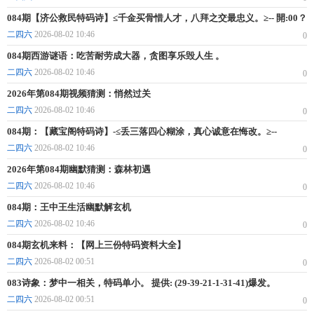
084期【济公救民特码诗】≤千金买骨惜人才，八拜之交最忠义。≥-- 開:00？
二四六
2026-08-02 10:46
0
084期西游谜语：吃苦耐劳成大器，贪图享乐毁人生 。
二四六
2026-08-02 10:46
0
2026年第084期视频猜测：悄然过关
二四六
2026-08-02 10:46
0
084期：【藏宝阁特码诗】-≤丢三落四心糊涂，真心诚意在悔改。≥--
開:00？
二四六
2026-08-02 10:46
0
2026年第084期幽默猜测：森林初遇
二四六
2026-08-02 10:46
0
084期：王中王生活幽默解玄机
二四六
2026-08-02 10:46
0
084期玄机来料：【网上三份特码资料大全】
二四六
2026-08-02 00:51
0
083诗象：梦中一相关，特码单小。 提供: (29-39-21-1-31-41)爆发。
二四六
2026-08-02 00:51
0