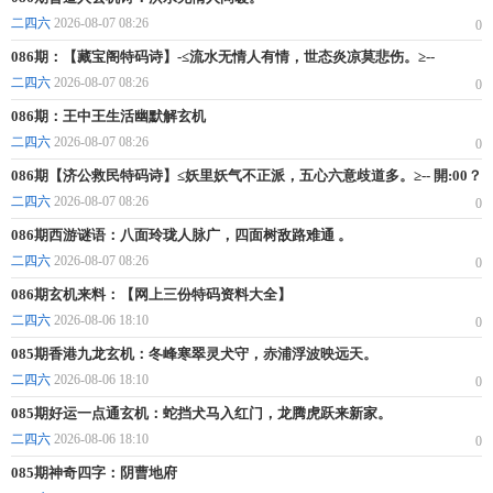
二四六
2026-08-07 08:26
0
086期：【藏宝阁特码诗】-≤流水无情人有情，世态炎凉莫悲伤。≥--
開:00？
二四六
2026-08-07 08:26
0
086期：王中王生活幽默解玄机
二四六
2026-08-07 08:26
0
086期【济公救民特码诗】≤妖里妖气不正派，五心六意歧道多。≥-- 開:00？
二四六
2026-08-07 08:26
0
086期西游谜语：八面玲珑人脉广，四面树敌路难通 。
二四六
2026-08-07 08:26
0
086期玄机来料：【网上三份特码资料大全】
二四六
2026-08-06 18:10
0
085期香港九龙玄机：冬峰寒翠灵犬守，赤浦浮波映远天。
二四六
2026-08-06 18:10
0
085期好运一点通玄机：蛇挡犬马入红门，龙腾虎跃来新家。
二四六
2026-08-06 18:10
0
085期神奇四字：阴曹地府