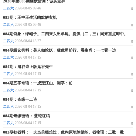
2026年第085期幽默猜测：诚实选择
二四六
2026-08-05 09:46
0
085期：王中王生活幽默解玄机
二四六
2026-08-05 09:46
0
084期诗象：绿帽子。二四来头出单尾。提供（二，三）同来重点即中。
二四六
2026-08-04 18:27
0
084期级玄机料：美人如蛇妖，猛虎勇前行。看生肖：一七看一边
二四六
2026-08-04 17:15
0
084期：鬼谷诗正版鬼谷先生
二四六
2026-08-04 17:15
0
084期五字奇语：一虎定江山。测字：前
二四六
2026-08-04 17:15
0
084期：奇缘一二诗
二四六
2026-08-04 17:15
0
084期奇缘密语： 蓝蛇红鸡
二四六
2026-08-04 17:15
0
083期欲钱料：一夫当关猴难过，虎狗原地除鼠蛇。钱物语：二数一数